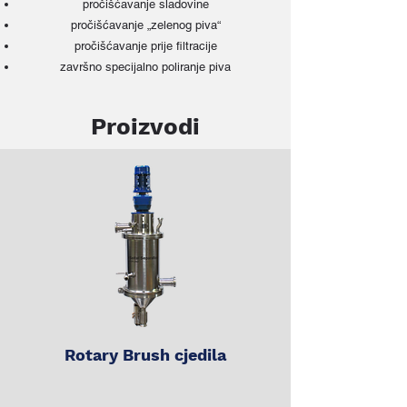
pročišćavanje sladovine
pročišćavanje „zelenog piva“
pročišćavanje prije filtracije
završno specijalno poliranje piva
Proizvodi
Rotary Brush cjedila
Solids Retaining 