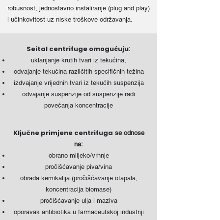
robusnost, jednostavno instaliranje (plug and play)
i učinkovitost uz niske troškove održavanja.
Seital centrifuge omogućuju
:
uklanjanje krutih tvari iz tekućina,
odvajanje tekućina različitih specifičnih težina
izdvajanje vrijednih tvari iz tekućih suspenzija
odvajanje suspenzije od suspenzije radi
povećanja koncentracije
Ključne primjene centrifuga
se odnose
na:
obrano mlijeko/vrhnje
pročišćavanje piva/vina
obrada kemikalija (pročišćavanje otapala,
koncentracija biomase)
pročišćavanje ulja i maziva
oporavak antibiotika u farmaceutskoj industriji