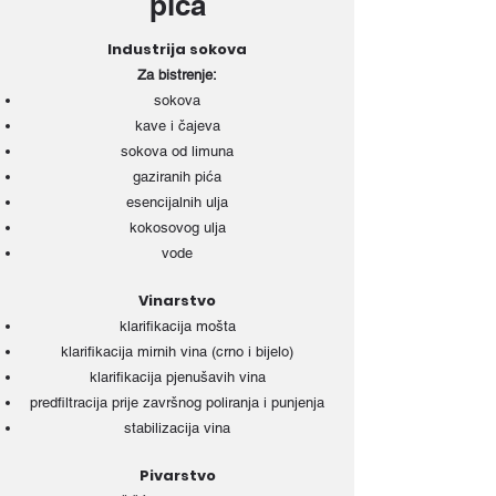
pića
Industrija sokova
Za bistrenje:
sokova
kave i čajeva
sokova od limuna
gaziranih pića
esencijalnih ulja
kokosovog ulja
vode
Vinarstvo
klarifikacija mošta
klarifikacija mirnih vina (crno i bijelo)
klarifikacija pjenušavih vina
predfiltracija prije završnog poliranja i punjenja
stabilizacija vina
Pivarstvo