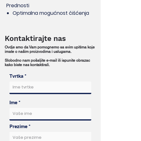
Prednosti
Optimalna mogućnost čišćenja
Nema mrtvih prostora u tijelu
ventila
Cijeli presjek otvora dostupan je
Kontaktirajte nas
tijekom čišćenja
Ovdje smo da Vam pomognemo sa svim upitima koje
Vrlo jednostavno za servisiranje
imate o našim proizvodima i uslugama.
3-A odobreno
Slobodno nam pošaljite e-mail ili ispunite obrazac
ATEX sukladne verzije
kako biste nas kontaktirali.
Tvrtka
Osim toga, svi ventili mogu biti
opremljeni podizačem brtve, npr. za
smanjenje pritiska tijekom operacija
Ime
čišćenja.
Prekidači blizine povratnog signala
mogu se montirati na jarmu
aktuatora.
Prezime
Svi dijelovi koji dolaze u kontakt s