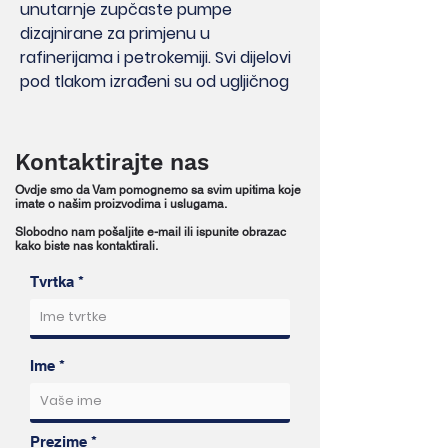
unutarnje zupčaste pumpe
dizajnirane za primjenu u
rafinerijama i petrokemiji. Svi dijelovi
pod tlakom izrađeni su od ugljičnog
čelika, a dizajnirani su prema
standardu ANSI 300 Lbs ili Pn40.
PD pumpe dostupne su u
Kontaktirajte nas
izvedbama koje zadovoljavaju API
Ovdje smo da Vam pomognemo sa svim upitima koje
676 standard (s određenim
imate o našim proizvodima i uslugama.
odstupanjima).
Slobodno nam pošaljite e-mail ili ispunite obrazac
kako biste nas kontaktirali.
Primjene uključuju pumpanje:
Tvrtka
goriva
nafte
benzina
Ime
mazivnog ulja
masti
aditiva
bitumena
Prezime