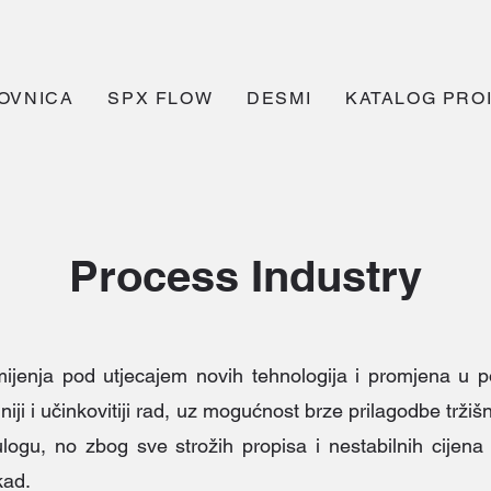
OVNICA
SPX FLOW
DESMI
KATALOG PRO
Process Industry
ijenja pod utjecajem novih tehnologija i promjena u po
niji i učinkovitiji rad, uz mogućnost brze prilagodbe trži
u ulogu, no zbog sve strožih propisa i nestabilnih cijen
kad.