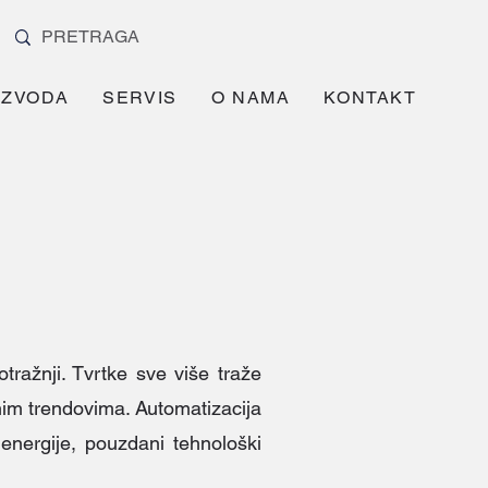
IZVODA
SERVIS
O NAMA
KONTAKT
tražnji. Tvrtke sve više traže
šnim trendovima. Automatizacija
a energije, pouzdani tehnološki