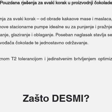
Pouzdana rješenja za svaki korak u proizvodnji čokolad
nja za svaki korak – od obrade kakaove mase i maslaca,
ove stacionarne pumpe idealne su za punjenje i pražnjenj
ranje, glaziranje i oblaganje. Poseban naglasak stavlja 
zvođača čokolade te jednostavno održavanje.
om T2 tolerancijom i jedinstvenim brtvljenjem optimiz
Zašto DESMI?