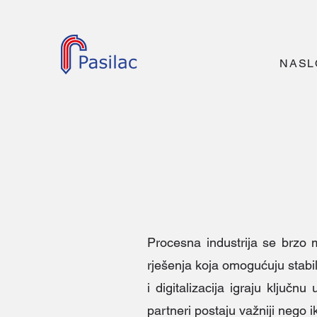
NASL
Procesna industrija se brzo m
rješenja koja omogućuju stabil
i digitalizacija igraju ključn
partneri postaju važniji nego i