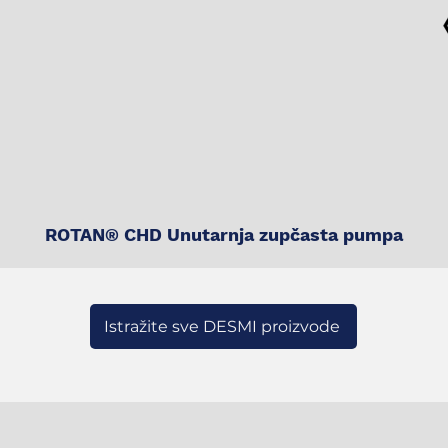
ROTAN® CHD Unutarnja zupčasta pumpa
Istražite sve DESMI proizvode