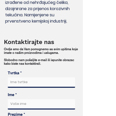
izrađene od nehrđajućeg čelika,
dizajnirane za prijenos korozivnih
tekućina. Namijenjene su
prvenstveno kemijskoj industriji,
prehrambenoj i farmaceutskoj
proizvodnji.
Dostupne su i u izvedbi s kutnim
Kontaktirajte nas
(90°) priključcima.
Ovdje smo da Vam pomognemo sa svim upitima koje
imate o našim proizvodima i uslugama.
Za pumpanje:
Slobodno nam pošaljite e-mail ili ispunite obrazac
organskih kiselina
kako biste nas kontaktirali.
životinjske i biljne masti
Tvrtka
masnih kiselina
lužina (npr. kaustična soda)
čokolade
Ime
smola i polimernih otopina
boja, sapuna i šampona
drugih specijalnih ili korozivnih
tekućina
Prezime