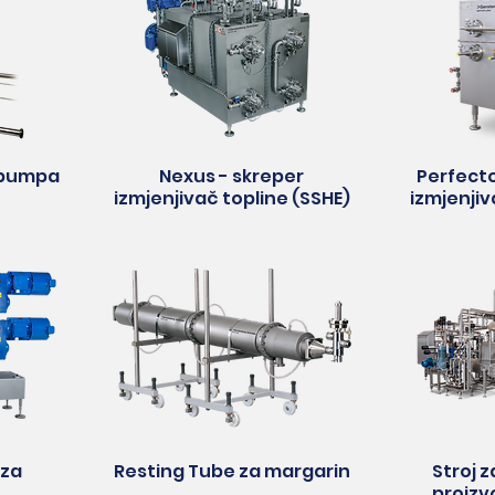
 pumpa
Nexus - skreper
Perfecto
izmjenjivač topline (SSHE)
izmjenjiv
 za
Resting Tube za margarin
Stroj 
proizv