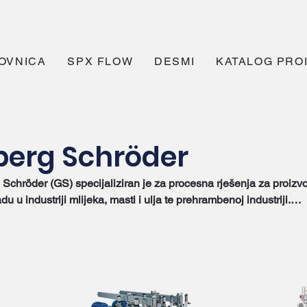
OVNICA
SPX FLOW
DESMI
KATALOG PRO
berg Schröder
hröder (GS) specijaliziran je za procesna rješenja za proizvo
u u industriji mlijeka, masti i ulja te prehrambenoj industriji.
ija proizvoda isporučuje pumpe, izmjenjivače topline, opremu 
 te sustave automatizacije.