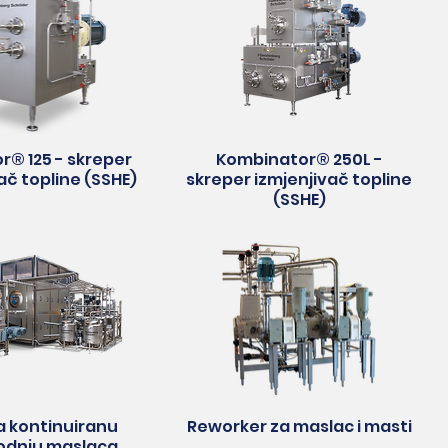
r® 125 - skreper
Kombinator® 250L -
ač topline (SSHE)
skreper izmjenjivač topline
(SSHE)
za kontinuiranu
Reworker za maslac i masti
odnju maslaca