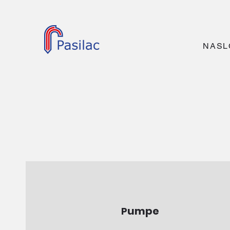
NASL
umpe
P